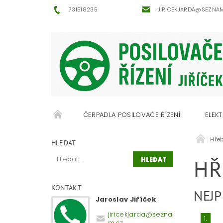
731518235
JIRICEKJARDA@SEZNA
ČERPADLA POSILOVAČE ŘÍZENÍ
ELEKT
Hřeb
OBCHODNÍ PODMÍNKY
KONTAKTY
HLEDAT
HŘ
KONTAKT
NEJP
Jaroslav Jiříček
jiricekjarda
@
sezna
1.
m.cz