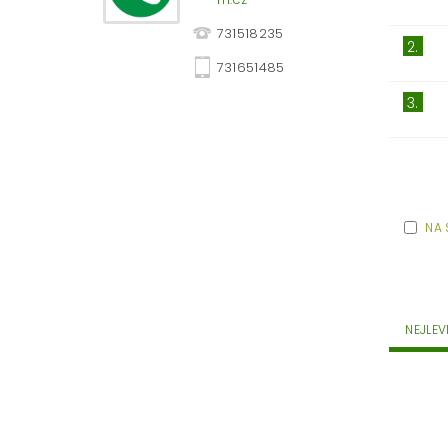
731518235
2.
731651485
3.
NA 
NEJLEV