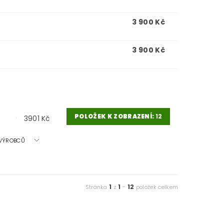
3 900 Kč
3 900 Kč
POLOŽEK K ZOBRAZENÍ:
12
3901
Kč
A VÝROBCŮ
1
1
12
Stránka
z
-
položek celkem