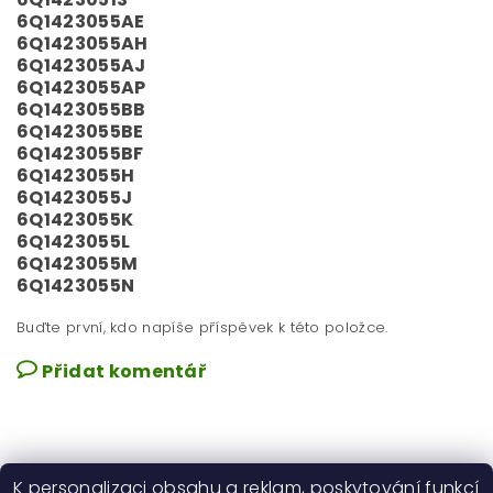
6Q1423055AE
6Q1423055AH
6Q1423055AJ
6Q1423055AP
6Q1423055BB
6Q1423055BE
6Q1423055BF
6Q1423055H
6Q1423055J
6Q1423055K
6Q1423055L
6Q1423055M
6Q1423055N
Buďte první, kdo napíše příspěvek k této položce.
Přidat komentář
K personalizaci obsahu a reklam, poskytování funkcí