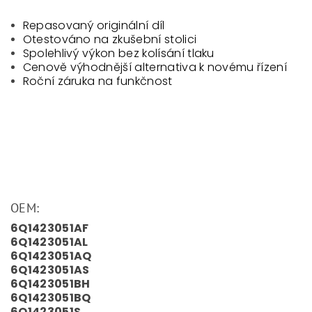
Repasovaný originální díl
Otestováno na zkušební stolici
Spolehlivý výkon bez kolísání tlaku
Cenově výhodnější alternativa k novému řízení
Roční záruka na funkčnost
OEM:
6Q1423051AF
6Q1423051AL
6Q1423051AQ
6Q1423051AS
6Q1423051BH
6Q1423051BQ
6Q1423051S