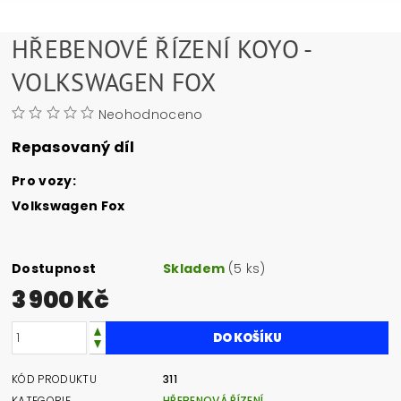
HŘEBENOVÉ ŘÍZENÍ KOYO -
VOLKSWAGEN FOX
Neohodnoceno
Repasovaný díl
Pro vozy:
Volkswagen Fox
Dostupnost
Skladem
(5 ks)
3 900 Kč
KÓD PRODUKTU
311
KATEGORIE
HŘEBENOVÁ ŘÍZENÍ