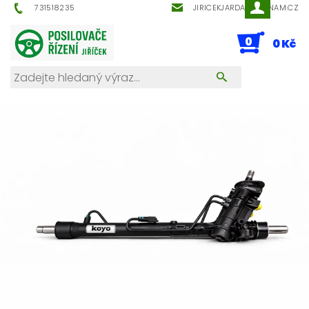
731518235
JIRICEKJARDA@SEZNAM.CZ
0
0 Kč