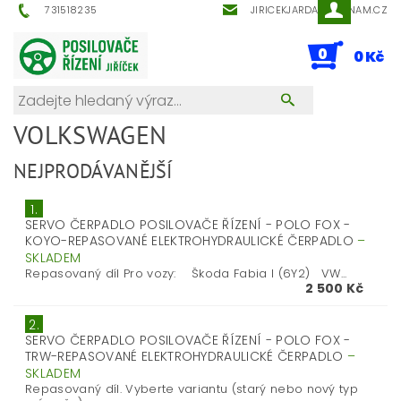
731518235
JIRICEKJARDA@SEZNAM.CZ
0
0 Kč
VOLKSWAGEN
NEJPRODÁVANĚJŠÍ
1.
SERVO ČERPADLO POSILOVAČE ŘÍZENÍ - POLO FOX -
KOYO-REPASOVANÉ ELEKTROHYDRAULICKÉ ČERPADLO
–
SKLADEM
Repasovaný díl Pro vozy: Škoda Fabia I (6Y2) VW...
2 500 Kč
2.
SERVO ČERPADLO POSILOVAČE ŘÍZENÍ - POLO FOX -
TRW-REPASOVANÉ ELEKTROHYDRAULICKÉ ČERPADLO
–
SKLADEM
Repasovaný díl. Vyberte variantu (starý nebo nový typ