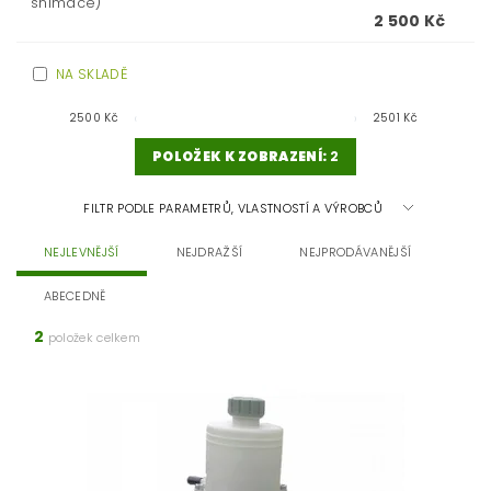
snímače)
2 500 Kč
NA SKLADĚ
2500
Kč
2501
Kč
POLOŽEK K ZOBRAZENÍ:
2
FILTR PODLE PARAMETRŮ, VLASTNOSTÍ A VÝROBCŮ
NEJLEVNĚJŠÍ
NEJDRAŽŠÍ
NEJPRODÁVANĚJŠÍ
ABECEDNĚ
2
položek celkem