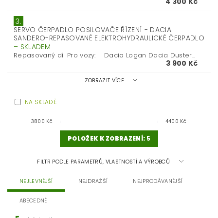
4 300 Kč
3.
SERVO ČERPADLO POSILOVAČE ŘÍZENÍ - DACIA
SANDERO-REPASOVANÉ ELEKTROHYDRAULICKÉ ČERPADLO
–
SKLADEM
Repasovaný díl Pro vozy: Dacia Logan Dacia Duster...
3 900 Kč
ZOBRAZIT VÍCE
NA SKLADĚ
3800
Kč
4400
Kč
POLOŽEK K ZOBRAZENÍ:
5
FILTR PODLE PARAMETRŮ, VLASTNOSTÍ A VÝROBCŮ
NEJLEVNĚJŠÍ
NEJDRAŽŠÍ
NEJPRODÁVANĚJŠÍ
ABECEDNĚ