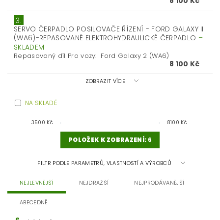
8 100 Kč
3.
SERVO ČERPADLO POSILOVAČE ŘÍZENÍ - FORD GALAXY II
(WA6)-REPASOVANÉ ELEKTROHYDRAULICKÉ ČERPADLO
–
SKLADEM
Repasovaný díl Pro vozy: Ford Galaxy 2 (WA6)
8 100 Kč
ZOBRAZIT VÍCE
NA SKLADĚ
3500
Kč
8100
Kč
POLOŽEK K ZOBRAZENÍ:
6
FILTR PODLE PARAMETRŮ, VLASTNOSTÍ A VÝROBCŮ
NEJLEVNĚJŠÍ
NEJDRAŽŠÍ
NEJPRODÁVANĚJŠÍ
ABECEDNĚ