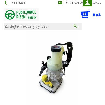
731518235
JIRICEKJARDA@SEZNAM.CZ
0
0 Kč