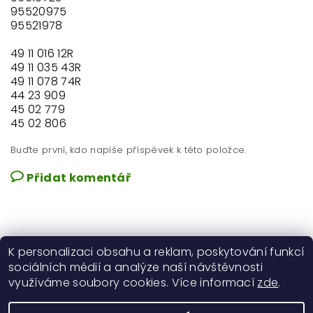
95520975
95521978
49 11 016 12R
49 11 035 43R
49 11 078 74R
44 23 909
45 02 779
45 02 806
Buďte první, kdo napíše příspěvek k této položce.
Přidat komentář
K personalizaci obsahu a reklam, poskytování funkcí
sociálních médií a analýze naší návštěvnosti
využíváme soubory cookies. Více informací
zde
.