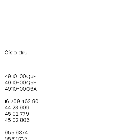
Číslo dílu:
49110-00Q5E
49110-00Q5H
49110-00Q6A
16 769 462 80
44 23 909
45 02 779
45 02 806
95519374
95519723