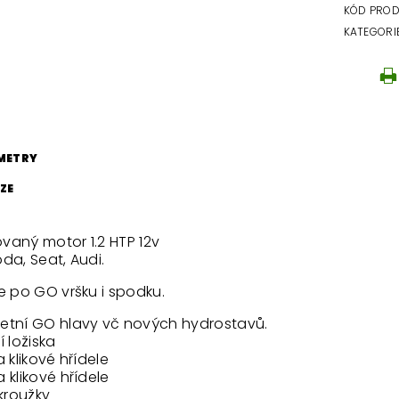
KÓD PRO
KATEGORI
METRY
ZE
vaný motor 1.2 HTP 12v
da, Seat, Audi.
e po GO vršku i spodku.
etní GO hlavy vč nových hydrostavů.
í ložiska
a klikové hřídele
 klikové hřídele
 kroužky