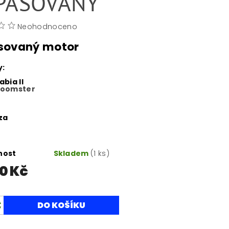
PASOVANÝ
Neohodnoceno
sovaný motor
y:
bia II
Roomster
o
iza
nost
Skladem
(1 ks)
00 Kč