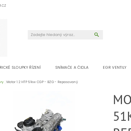
M.CZ
RICKÉ SLOUPKY ŘÍZENÍ
SNÍMAČE A ČIDLA
EGR VENTILY
ry
Motor 1.2 HTP 51kw CGP - BZG - Repasovaný
MO
51K