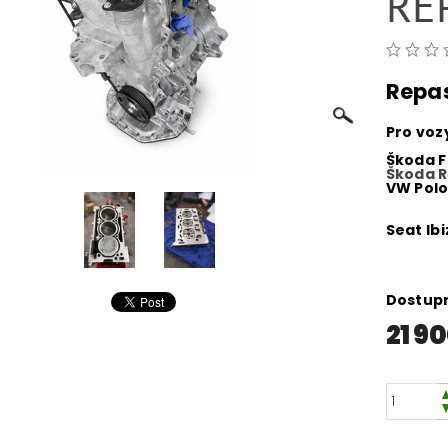
RE
Repa
Pro voz
Škoda Fa
Škoda 
VW Pol
Seat Ib
Dostup
21 9