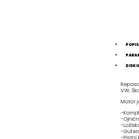
POPIS
PARA
DISKU
Repaso
VW, Ško
Motor j
-Kompl
-Ojničn
-Ložisk
-Gufera
-Pístní