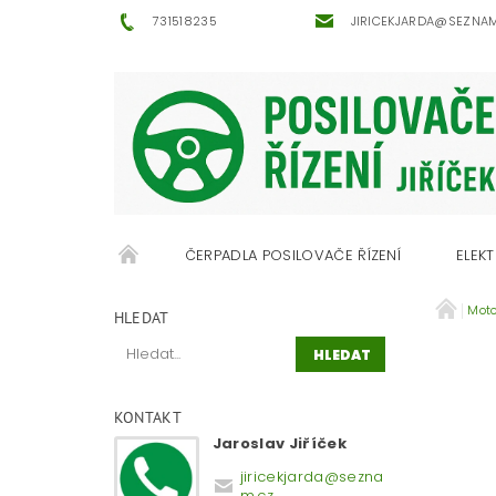
731518235
JIRICEKJARDA@SEZNA
ČERPADLA POSILOVAČE ŘÍZENÍ
ELEKT
Moto
OBCHODNÍ PODMÍNKY
KONTAKTY
HLEDAT
KONTAKT
Jaroslav Jiříček
jiricekjarda
@
sezna
m.cz