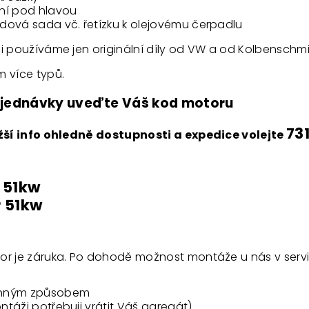
ní pod hlavou
dová sada vč. řetízku k olejovému čerpadlu
i používáme jen originální díly od VW a od Kolbenschmi
m více typů.
jednávky uveďte Váš kod motoru
73
ižší info ohledně dostupnosti a expedice volejte
 51kw
 51kw
or je záruka. Po dohodě možnost montáže u nás v servi
nným způsobem
táži potřebuji vrátit Váš agregát)