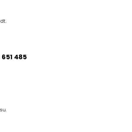
dt.
1 651 485
su.