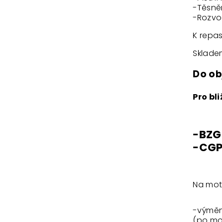
-Těsně
-Rozvo
K repas
Sklade
Do ob
Pro bl
-BZG
-CGP
Na mot
-výmě
(po mon