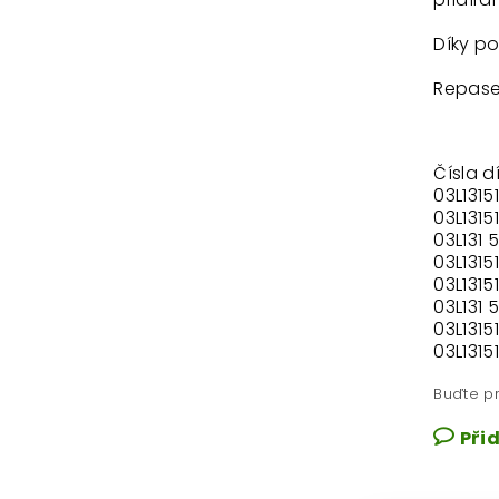
Díky po
Repase
Čísla dí
03L131
03L1315
03L131 
03L1315
03L1315
03L131 
03L1315
03L1315
Buďte pr
Při