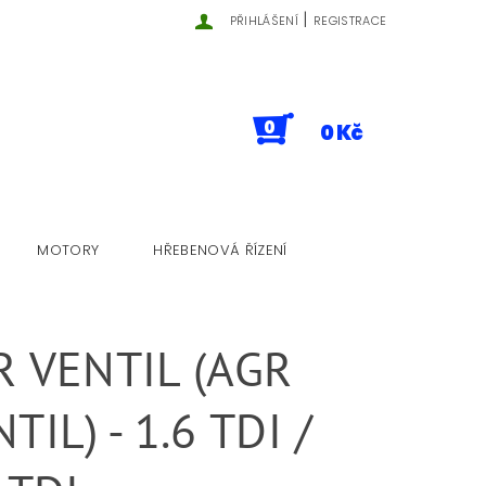
|
PŘIHLÁŠENÍ
REGISTRACE
0
0 Kč
MOTORY
HŘEBENOVÁ ŘÍZENÍ
R VENTIL (AGR
TIL) - 1.6 TDI /