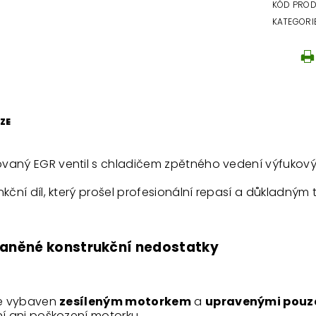
KÓD PRO
KATEGORI
ZE
vaný EGR ventil s chladičem zpětného vedení výfukov
nkční díl, který prošel profesionální repasí a důkladným
aněné konstrukční nedostatky
 je vybaven
zesíleným motorkem
a
upravenými pouzd
ní ani poškození motorku.