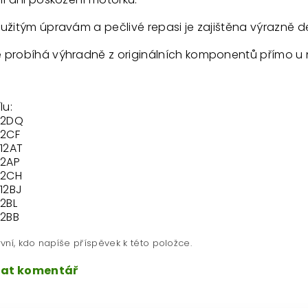
užitým úpravám a pečlivé repasi je zajištěna výrazně d
 probíhá výhradně z originálních komponentů přímo u 
lu:
512DQ
12CF
512AT
12AP
12CH
512BJ
12BL
12BB
vní, kdo napíše příspěvek k této položce.
dat komentář