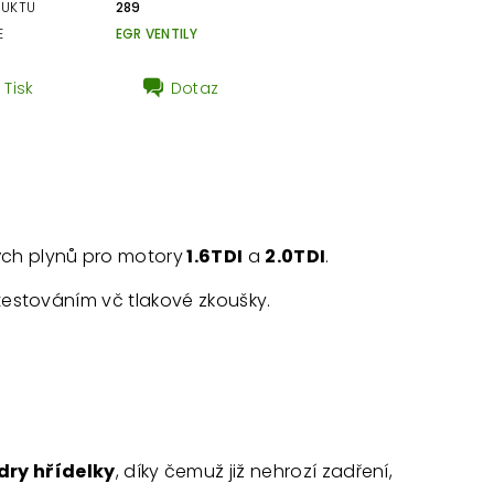
DUKTU
289
E
EGR VENTILY
Tisk
Dotaz
ých plynů pro motory
1.6TDI
a
2.0TDI
.
 testováním vč tlakové zkoušky.
ry hřídelky
, díky čemuž již nehrozí zadření,