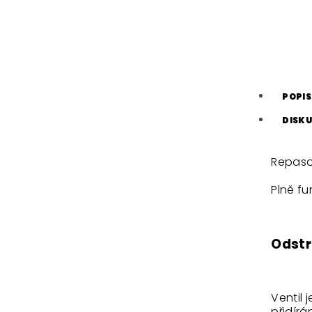
POPIS
DISKU
Repaso
Plně fu
Odstr
Ventil
přidírá