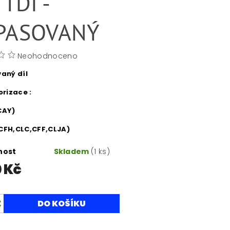
 TDI -
PASOVANÝ
Neohodnoceno
aný díl
rizace :
(CAY)
CFH,CLC,CFF,CLJA)
nost
Skladem
(1 ks)
0 Kč