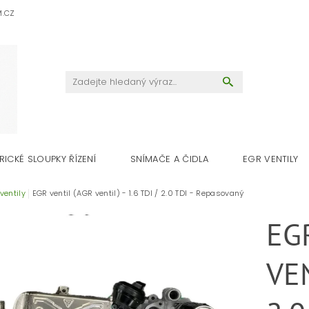
M.CZ
RICKÉ SLOUPKY ŘÍZENÍ
SNÍMAČE A ČIDLA
EGR VENTILY
ventily
EGR ventil (AGR ventil) - 1.6 TDI / 2.0 TDI - Repasovaný
EG
VEN