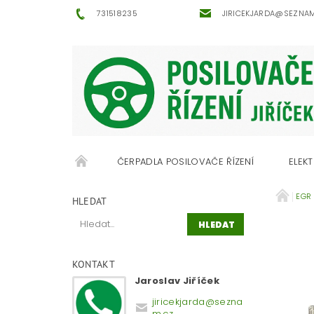
731518235
JIRICEKJARDA@SEZNA
ČERPADLA POSILOVAČE ŘÍZENÍ
ELEKT
EGR 
OBCHODNÍ PODMÍNKY
KONTAKTY
HLEDAT
KONTAKT
Jaroslav Jiříček
jiricekjarda
@
sezna
m.cz