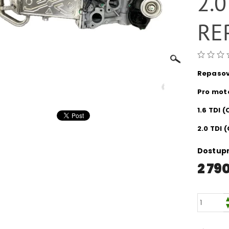
2.0
RE
Repasov
Pro moto
1.6 TDI 
2.0 TDI (
Dostup
2 79