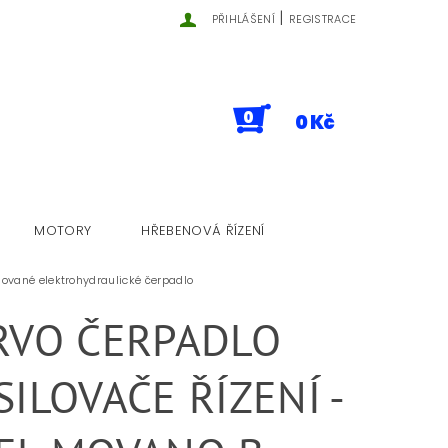
|
PŘIHLÁŠENÍ
REGISTRACE
0
0 Kč
MOTORY
HŘEBENOVÁ ŘÍZENÍ
sované elektrohydraulické čerpadlo
RVO ČERPADLO
SILOVAČE ŘÍZENÍ -