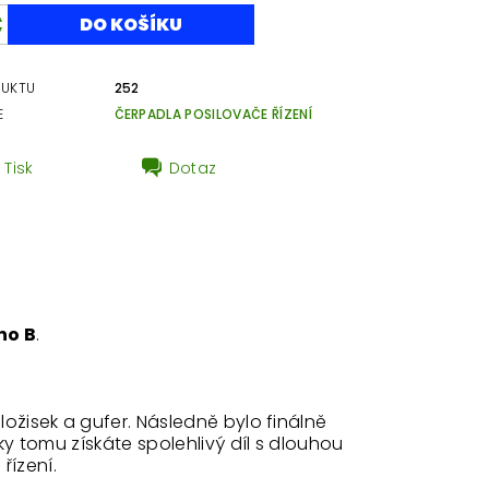
DUKTU
252
E
ČERPADLA POSILOVAČE ŘÍZENÍ
Tisk
Dotaz
no B
.
ložisek a gufer. Následně bylo finálně
ky tomu získáte spolehlivý díl s dlouhou
řízení.