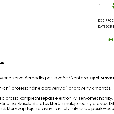
KÓD PRO
KATEGORI
ZE
vané servo čerpadlo posilovače řízení pro
Opel Mova
nkční, profesionálně opravený díl připravený k montáži.
o prošlo kompletní repasí elektroniky, servomechaniky, 
áno na zkušební stolici, která simuluje reálný provoz. Dí
stí, který zajišťuje správný tlak i plynulý chod posilovače 