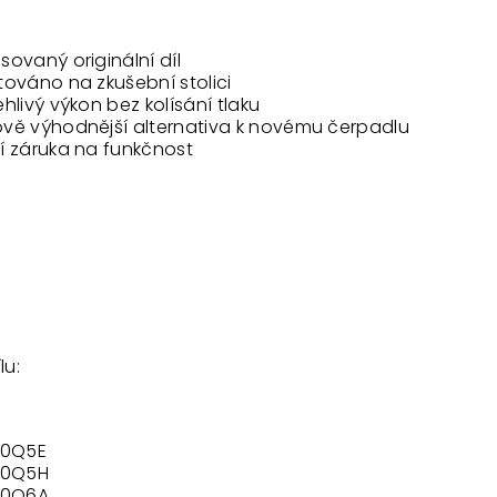
ovaný originální díl
továno na zkušební stolici
hlivý výkon bez kolísání tlaku
vě výhodnější alternativa k novému čerpadlu
í záruka na funkčnost
lu:
00Q5E
00Q5H
00Q6A