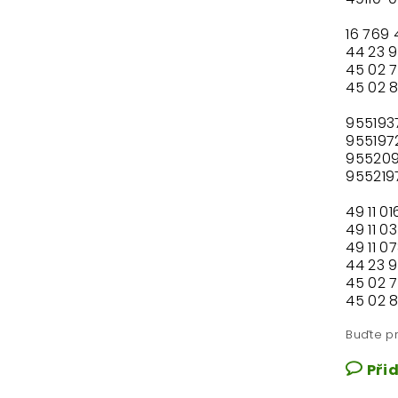
16 769 
44 23 
45 02 
45 02 
955193
955197
95520
955219
49 11 01
49 11 0
49 11 0
44 23 
45 02 
45 02 
Buďte pr
Při