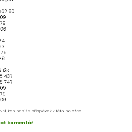
462 80
909
779
806
74
23
975
78
6 12R
35 43R
78 74R
909
779
806
vní, kdo napíše příspěvek k této položce.
dat komentář