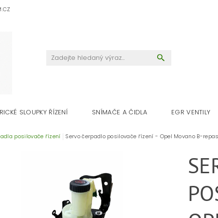
M.CZ
RICKÉ SLOUPKY ŘÍZENÍ
SNÍMAČE A ČIDLA
EGR VENTILY
adla posilovače řízení
Servo čerpadlo posilovače řízení - Opel Movano B-repa
SE
PO