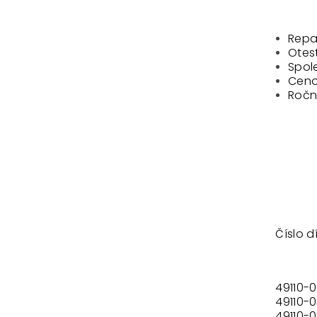
Repas
Otes
Spole
Ceno
Ročn
Číslo dí
49110-
49110-
49110-