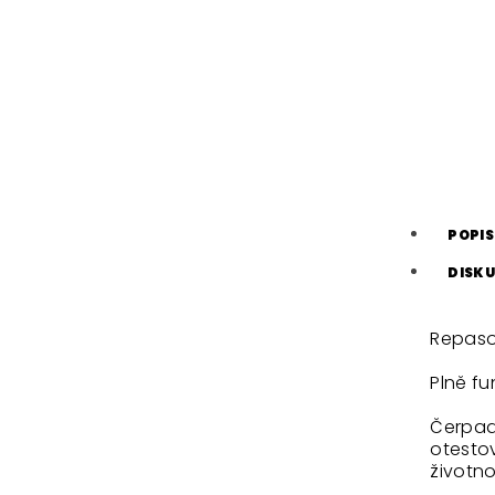
POPIS
DISKU
Repaso
Plně fu
Čerpadl
otestov
životno