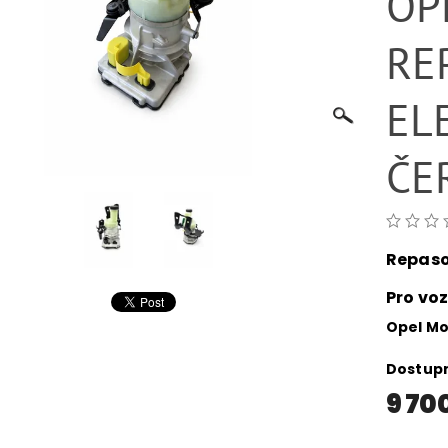
OP
RE
EL
ČE
Repaso
Pro voz
Opel M
Dostup
9 70