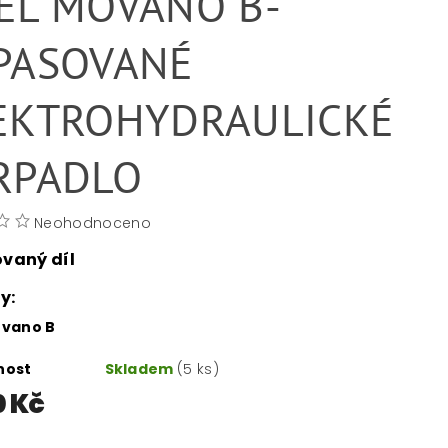
EL MOVANO B-
PASOVANÉ
EKTROHYDRAULICKÉ
RPADLO
Neohodnoceno
vaný díl
y:
ovano B
nost
Skladem
(5 ks)
0 Kč