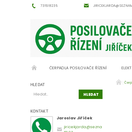
731518235
JIRICEKJARDA@SEZNA
ČERPADLA POSILOVAČE ŘÍZENÍ
ELEKT
Čerp
OBCHODNÍ PODMÍNKY
KONTAKTY
HLEDAT
KONTAKT
Jaroslav Jiříček
jiricekjarda
@
sezna
m.cz