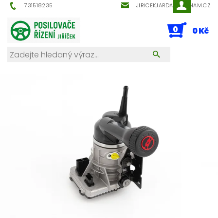
731518235
JIRICEKJARDA@SEZNAM.CZ
0
0 Kč