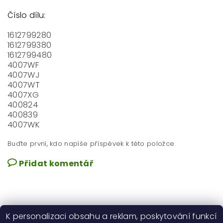
Číslo dílu:
1612799280
1612799380
1612799480
4007WF
4007WJ
4007WT
4007XG
400824
400839
4007WK
Buďte první, kdo napíše příspěvek k této položce.
Přidat komentář
K personalizaci obsahu a reklam, poskytování funkcí